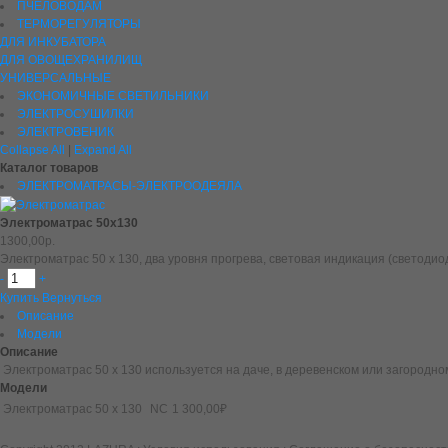
ПЧЕЛОВОДАМ
ТЕРМОРЕГУЛЯТОРЫ
ДЛЯ ИНКУБАТОРА
ДЛЯ ОВОЩЕХРАНИЛИЩ
УНИВЕРСАЛЬНЫЕ
ЭКОНОМИЧНЫЕ СВЕТИЛЬНИКИ
ЭЛЕКТРОСУШИЛКИ
ЭЛЕКТРОВЕНИК
Collapse All
|
Expand All
Каталог товаров
ЭЛЕКТРОМАТРАСЫ-ЭЛЕКТРООДЕЯЛА
Электроматрас 50х130
1300,00р.
Электроматрас 50 х 130, два уровня прогрева, световая индикация (светодио
-
+
Купить
Вернуться
Описание
Модели
Описание
Электроматрас 50 х 130 используется на даче, в деревенском или загородном
Модели
Электроматрас 50 х 130
NC
1 300,00₽