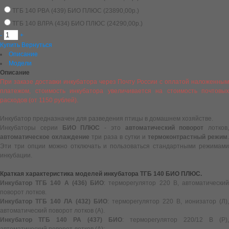
ТГБ 140 РВА (439) БИО ПЛЮС (23890,00р.)
ТГБ 140 ВЛРА (434) БИО ПЛЮС (24290,00р.)
-
+
Купить
Вернуться
Описание
Модели
Описание
При заказе доставки инкубатора через Почту России с оплатой наложенным
платежом, стоимость инкубатора увеличивается на стоимость почтовых
расходов (от 1150 рублей).
Инкубатор предназначен для разведения птицы в домашнем хозяйстве.
Инкубаторы серии
БИО ПЛЮС
- это
автоматический поворот
лотков,
автоматическое охлаждение
три раза в сутки и
термоконтрастный режим
.
Эти три опции можно отключать и пользоваться стандартными режимами
инкубации.
Краткая характеристика моделей инкубатора ТГБ 140 БИО ПЛЮС.
Инкубатор ТГБ 140 А (436) БИО
: терморегулятор 220 В, автоматически
поворот лотков.
Инкубатор ТГБ 140 ЛА (432) БИО
: терморегулятор 220 В, ионизатор (Л),
автоматический поворот лотков (А).
Инкубатор ТГБ 140 РА (437) БИО
: терморегулятор 220/12 В (Р),
автоматический поворот лотков (А);