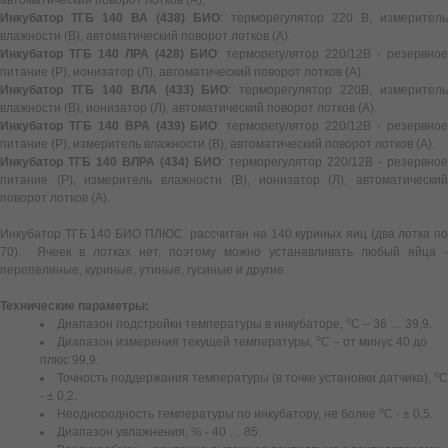
Инкубатор ТГБ 140 ВА (438) БИО
: терморегулятор 220 В, измеритель
влажности (В), автоматический поворот лотков (А).
Инкубатор ТГБ 140 ЛРА (428) БИО
: терморегулятор 220/12В - резервное
питание (Р), ионизатор (Л), автоматический поворот лотков (А).
Инкубатор ТГБ 140 ВЛА (433) БИО
: терморегулятор 220В, измеритель
влажности (В), ионизатор (Л), автоматический поворот лотков (А).
Инкубатор ТГБ 140 ВРА (439) БИО
: терморегулятор 220/12В - резервно
питание (Р), измеритель влажности (В), автоматический поворот лотков (А).
Инкубатор ТГБ 140 ВЛРА (434) БИО
: терморегулятор 220/12В - резервное
питание (Р), измеритель влажности (В), ионизатор (Л), автоматический
поворот лотков (А).
Инкубатор ТГБ 140 БИО ПЛЮС рассчитан на 140 куриных яиц (два лотка по
70). Ячеек в лотках нет, поэтому можно устанавливать любый яйца -
перепелиные, куриные, утиные, гусиные и другие.
Технические параметры:
о
Диапазон подстройки температуры в инкубаторе,
С – 36 … 39,9.
о
Диапазон измерения текущей температуры,
С – от минус 40 до
плюс 99,9.
о
Точность поддержания температуры (в точке установки датчика),
С
- ± 0,2.
о
Неоднородность температуры по инкубатору, не более
С - ± 0,5.
Диапазон увлажнения, % - 40 … 85.