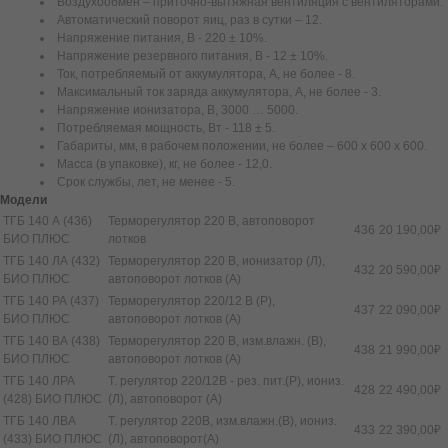
Воздухообмен – приточно-вытяжная вентиляция с вентиляторами.
Автоматический поворот яиц, раз в сутки – 12.
Напряжение питания, В - 220 ± 10%.
Напряжение резервного питания, В - 12 ± 10%.
Ток, потребляемый от аккумулятора, А, не более - 8.
Максимальный ток заряда аккумулятора, А, не более - 3.
Напряжение ионизатора, В, 3000 … 5000.
Потребляемая мощность, Вт - 118 ± 5.
Габариты, мм, в рабочем положении, не более – 600 х 600 х 600.
Масса (в упаковке), кг, не более - 12,0.
Срок службы, лет, не менее - 5.
Модели
ТГБ 140 А (436)
Терморегулятор 220 В, автоповорот
436
20 190,00₽
БИО ПЛЮС
лотков
ТГБ 140 ЛА (432)
Терморегулятор 220 В, ионизатор (Л),
432
20 590,00₽
БИО ПЛЮС
автоповорот лотков (А)
ТГБ 140 РА (437)
Терморегулятор 220/12 В (Р),
437
22 090,00₽
БИО ПЛЮС
автоповорот лотков (А)
ТГБ 140 ВА (438)
Терморегулятор 220 В, изм.влажн. (В),
438
21 990,00₽
БИО ПЛЮС
автоповорот лотков (А)
ТГБ 140 ЛРА
Т. регулятор 220/12В - рез. пит.(Р), иониз.
428
22 490,00₽
(428) БИО ПЛЮС
(Л), автоповорот (А)
ТГБ 140 ЛВА
Т. регулятор 220В, изм.влажн.(В), иониз.
433
22 390,00₽
(433) БИО ПЛЮС
(Л), автоповорот(А)