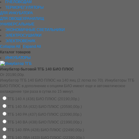
ПЧЕЛОВОДАМ
ТЕРМОРЕГУЛЯТОРЫ
ДЛЯ ИНКУБАТОРА
ДЛЯ ОВОЩЕХРАНИЛИЩ
УНИВЕРСАЛЬНЫЕ
ЭКОНОМИЧНЫЕ СВЕТИЛЬНИКИ
ЭЛЕКТРОСУШИЛКИ
ЭЛЕКТРОВЕНИК
Collapse All
|
Expand All
Каталог товаров
ИНКУБАТОРЫ
Инкубатор бытовой ТГБ 140 БИО ПЛЮС
От 20190,00р.
Инкубатор ТГБ 140 БИО ПЛЮС на 140 яиц (2 лотка по 70). Инкубаторы ТГБ
БИО ПЛЮС в дополнение к опциям БИО имеют еще и автоматическое
охлаждение три раза в сутки.по 15 минут.
ТГБ 140 А (436) БИО ПЛЮС (20190,00р.)
ТГБ 140 ЛА (432) БИО ПЛЮС (20590,00р.)
ТГБ 140 РА (437) БИО ПЛЮС (22090,00р.)
ТГБ 140 ВА (438) БИО ПЛЮС (21990,00р.)
ТГБ 140 ЛРА (428) БИО ПЛЮС (22490,00р.)
ТГБ 140 ЛВА (433) БИО ПЛЮС (22390,00р.)