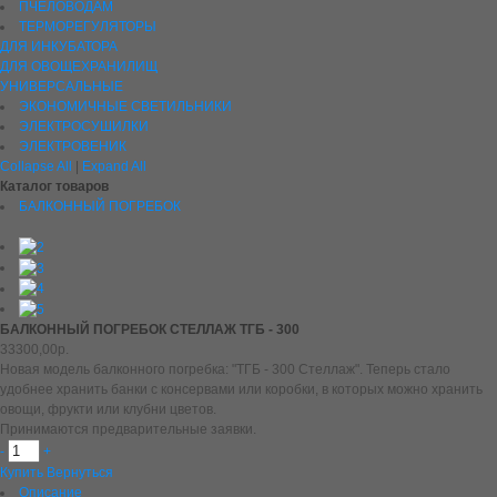
ПЧЕЛОВОДАМ
ТЕРМОРЕГУЛЯТОРЫ
ДЛЯ ИНКУБАТОРА
ДЛЯ ОВОЩЕХРАНИЛИЩ
УНИВЕРСАЛЬНЫЕ
ЭКОНОМИЧНЫЕ СВЕТИЛЬНИКИ
ЭЛЕКТРОСУШИЛКИ
ЭЛЕКТРОВЕНИК
Collapse All
|
Expand All
Каталог товаров
БАЛКОННЫЙ ПОГРЕБОК
БАЛКОННЫЙ ПОГРЕБОК СТЕЛЛАЖ ТГБ - 300
33300,00р.
Новая модель балконного погребка: "ТГБ - 300 Стеллаж". Теперь стало
удобнее хранить банки с консервами или коробки, в которых можно хранить
овощи, фрукти или клубни цветов.
Принимаются предварительные заявки.
-
+
Купить
Вернуться
Описание