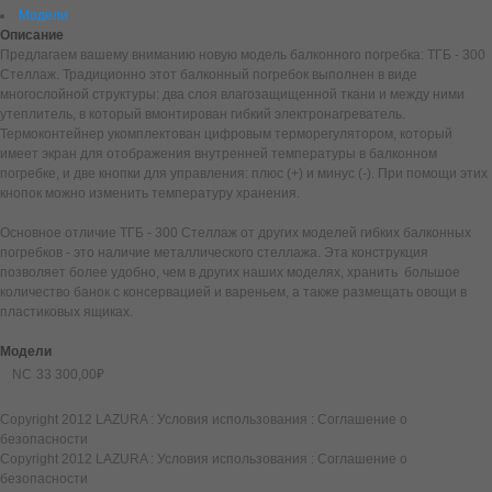
Модели
Описание
Предлагаем вашему вниманию новую модель балконного погребка: ТГБ - 300
Стеллаж. Традиционно этот балконный погребок выполнен в виде
многослойной структуры: два слоя влагозащищенной ткани и между ними
утеплитель, в который вмонтирован гибкий электронагреватель.
Термоконтейнер укомплектован цифровым терморегулятором, который
имеет экран для отображения внутренней температуры в балконном
погребке, и две кнопки для управления: плюс (+) и минус (-). При помощи этих
кнопок можно изменить температуру хранения.
Основное отличие ТГБ - 300 Стеллаж от других моделей гибких балконных
погребков - это наличие металлического стеллажа. Эта конструкция
позволяет более удобно, чем в других наших моделях, хранить большое
количество банок с консервацией и вареньем, а также размещать овощи в
пластиковых ящиках.
Модели
NC
33 300,00₽
Copyright 2012 LAZURA
:
Условия использования
:
Соглашение о
безопасности
Copyright 2012 LAZURA
:
Условия использования
:
Соглашение о
безопасности